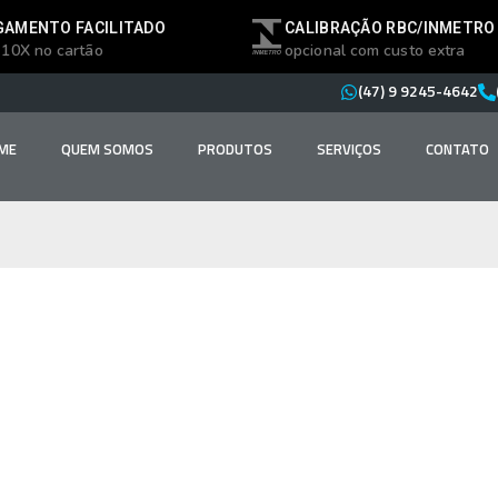
GAMENTO FACILITADO
CALIBRAÇÃO RBC/INMETRO
 10X no cartão
opcional com custo extra
(47) 9 9245-4642
ME
QUEM SOMOS
PRODUTOS
SERVIÇOS
CONTATO