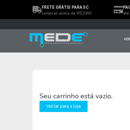
FRETE GRÁTIS PARA SC
PA
compras acima de R$1000
até
HO
Seu carrinho está vazio.
Voltar para a loja