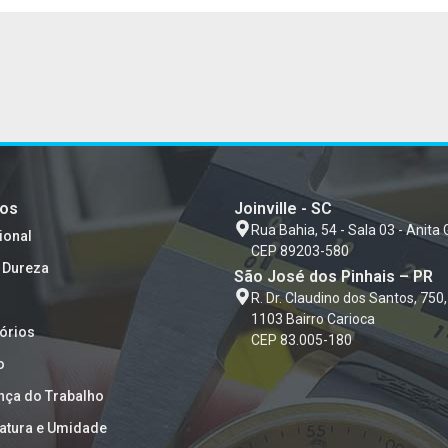
tos
Joinville - SC
Rua Bahia, 54 - Sala 03 - Anita 
ional
CEP 89203-580
 Dureza
São José dos Pinhais – PR
R. Dr. Claudino dos Santos, 750,
1103 Bairro Carioca
órios
CEP 83.005-180
o
nça do Trabalho
atura e Umidade