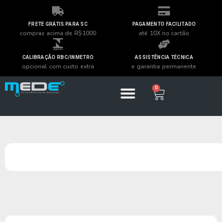
FRETE GRÁTIS PARA SC
PAGAMENTO FACILITADO
compras acima de R$1000
até 10X no cartão
CALIBRAÇÃO RBC/INMETRO
ASSISTÊNCIA TÉCNICA
opcional com custo extra
e garantia permanente
0