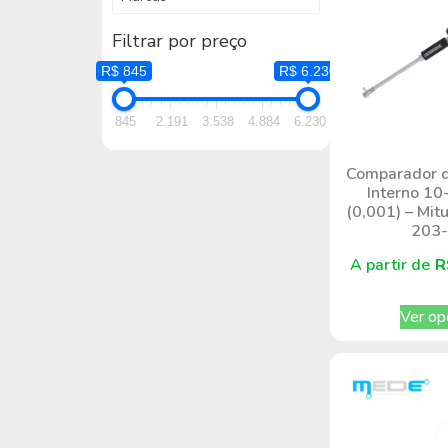
Filtrar por preço
R$ 845
R$ 6.230
845
2.191
3.538
4.884
6.230
Comparador d
Interno 1
(0,001) – Mit
203
A partir de
R
Ver op