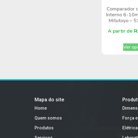
Comparador d
Interno 6-10m
Mitutoyo – 
A partir de
R
Ver op
Mapa do site
Produ
Home
Dimens
Quem somos
Força e
Produtos
Elétrica
Serviços
Laborat