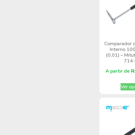
Comparador d
Interno 1
(0,01) – Mitu
714
A partir de
R
Ver op