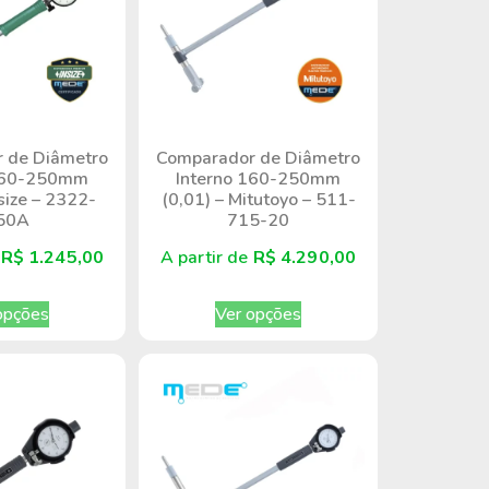
 de Diâmetro
Comparador de Diâmetro
 160-250mm
Interno 160-250mm
nsize – 2322-
(0,01) – Mitutoyo – 511-
50A
715-20
e
R$
1.245,00
A partir de
R$
4.290,00
opções
Ver opções