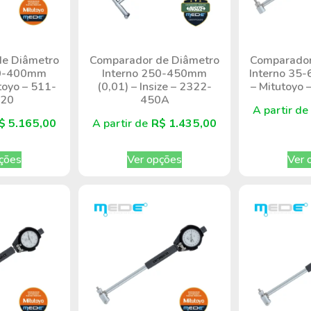
e Diâmetro
Comparador de Diâmetro
Comparador
50-400mm
Interno 250-450mm
Interno 35
toyo – 511-
(0,01) – Insize – 2322-
– Mitutoyo
-20
450A
A partir d
$
5.165,00
A partir de
R$
1.435,00
ções
Ver opções
Ver 