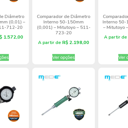
e Diâmetro
Comparador de Diâmetro
Comparador
mm (0,01) –
Interno 50-150mm
Interno 50
511-712-20
(0,001) – Mitutoyo – 511-
– Mitutoyo
723-20
$
1.572,00
A partir d
A partir de
R$
2.198,00
ções
Ver opções
Ver 