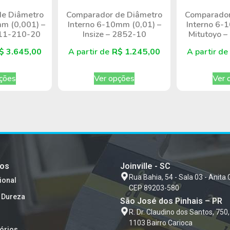
e Diâmetro
Comparador de Diâmetro
Comparador
m (0,001) –
Interno 6-10mm (0,01) –
Interno 6-
511-210-20
Insize – 2852-10
Mitutoyo 
$
3.645,00
A partir de
R$
1.245,00
A partir d
ções
Ver opções
Ver 
tos
Joinville - SC
Rua Bahia, 54 - Sala 03 - Anita 
ional
CEP 89203-580
 Dureza
São José dos Pinhais – PR
R. Dr. Claudino dos Santos, 750,
1103 Bairro Carioca
órios