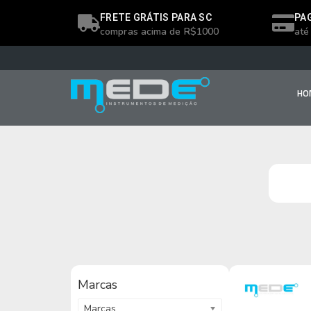
FRETE GRÁTIS PARA SC
PA
compras acima de R$1000
até
HO
Marcas
Marcas