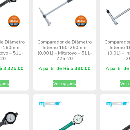
e Diâmetro
Comparador de Diâmetro
Comparador
00-160mm
Interno 160-250mm
Interno
toyo – 511-
(0,001) – Mitutoyo – 511-
(0,01) – I
-20
725-20
2
$
3.325,00
A partir de
R$
5.390,00
A partir d
ções
Ver opções
Ver 