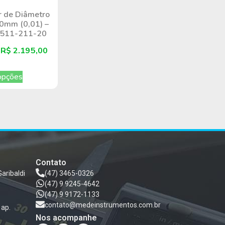
 de Diâmetro
10mm (0,01) –
– 511-211-20
e
R$
2.195,00
opções
Contato
Garibaldi
(47) 3465-0326
(47) 9 9245-4642
(47) 9 9172-1133
contato@medeinstrumentos.com.br
 ap.
Nos acompanhe