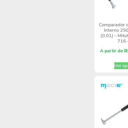
Comparador d
Interno 2
(0,01) – Mitu
716
A partir de
R
Ver op