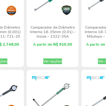
e Diâmetro
Comparador de Diâmetro
Comparador
5mm (0,001)
Interno 18-35mm (0,01) –
Interno 18-
 511-721-20
Insize – 2322-35A
Mitutoyo 
$
2.748,00
A partir de
R$
910,00
A partir d
ções
Ver opções
Ver 