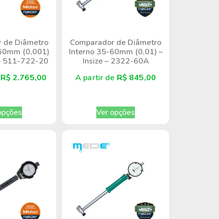
 de Diâmetro
Comparador de Diâmetro
-60mm (0,001)
Interno 35-60mm (0,01) –
 – 511-722-20
Insize – 2322-60A
e
R$
2.765,00
A partir de
R$
845,00
opções
Ver opções