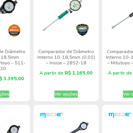
e Diâmetro
Comparador de Diâmetro
Comparador
0-18,5mm
Interno 10-18,5mm (0,01)
Interno 10-
utoyo – 511-
– Insize – 2852-18
– Mitutoyo
-20
A partir de
R$
1.165,00
A partir d
$
3.395,00
ções
Ver opções
Ver 