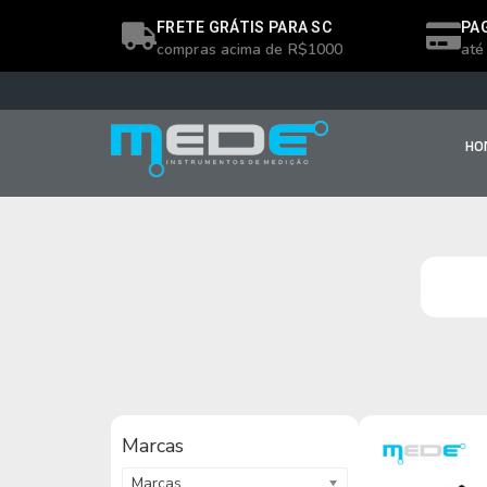
FRETE GRÁTIS PARA SC
PA
compras acima de R$1000
até
HO
Marcas
Marcas