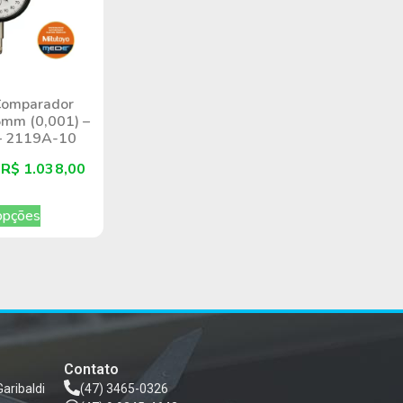
Comparador
5mm (0,001) –
 – 2119A-10
e
R$
1.038,00
opções
Contato
Garibaldi
(47) 3465-0326