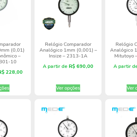
mparador
Relógio Comparador
Relógio 
0mm (0,01)
Analógico 1mm (0,001) –
Analógico 
nômico –
Insize – 2313-1A
Mitutoyo
2301-10
A partir de
R$
690,00
A partir 
R$
228,00
ções
Ver opções
Ver 