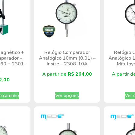
Magnético +
Relógio Comparador
Relógio 
parador –
Analógico 10mm (0,01) –
Analógico 
-60 + 2301-
Insize – 2308-10A
Mitutoy
0
A partir de
R$
264,00
A partir 
2,00
o carrinho
Ver opções
Ver 