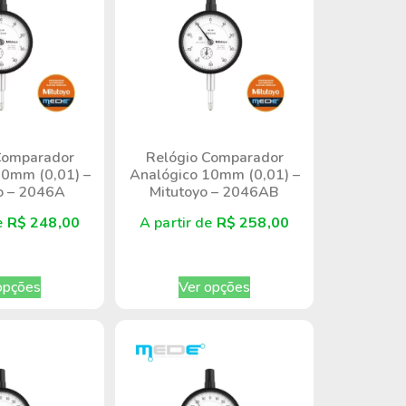
Comparador
Relógio Comparador
10mm (0,01) –
Analógico 10mm (0,01) –
o – 2046A
Mitutoyo – 2046AB
de
R$
248,00
A partir de
R$
258,00
opções
Ver opções