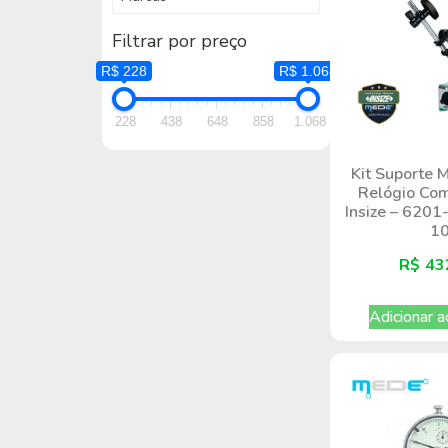
Filtrar por preço
R$ 228
R$ 1.068
228
438
648
858
1.068
Kit Suporte 
Relógio Com
Insize – 6201
1
R$
43
Adicionar a