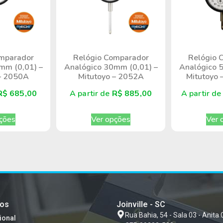
mparador
Relógio Comparador
Relógio 
mm (0,01) –
Analógico 30mm (0,01) –
Analógico 
– 2050A
Mitutoyo – 2052A
Mitutoyo
R$
685,00
A partir de
R$
885,00
A partir d
ções
Ver opções
Ver 
tos
Joinville - SC
Rua Bahia, 54 - Sala 03 - Anita 
ional