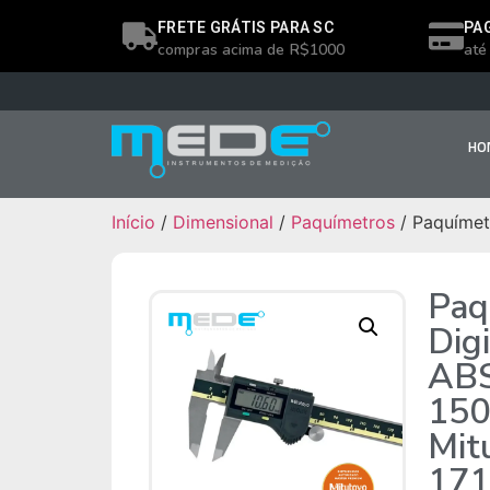
FRETE GRÁTIS PARA SC
PA
compras acima de R$1000
até
HO
Início
/
Dimensional
/
Paquímetros
/ Paquímet
Paq
Digi
AB
15
Mit
171