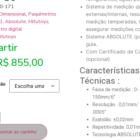
0-171
Sistema de medição q
Dimensional
,
Paquímetros
externas/internas, res
1
,
Absolute
,
Mitutoyo
,
medição temperadas, i
ro digital
assegurar medições c
itutoyo
Sistema ABSOLUTE (pa
rtir
guia.
Com Certificado de C
R$
855,00
(opcional)
Características
Técnicas :
ção
Faixa de medição : 0-
150mm/6″
Resolução : 0,01mm/
.0005″
Exatidão: ±0,02mm
Repetitividade: 0,01
cionar ao carrinho
Tecnologia ABSOLUT