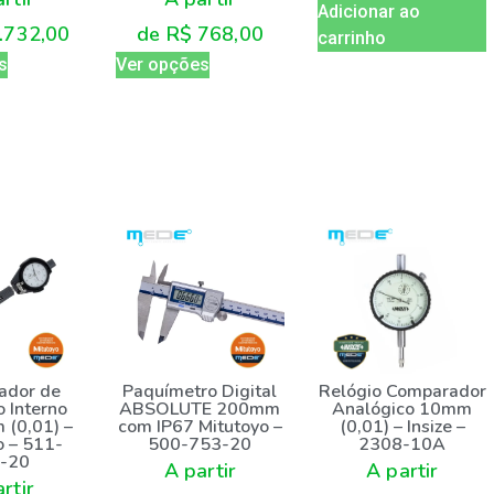
Adicionar ao
de
R$
768,00
.732,00
carrinho
Ver opções
s
ador de
Paquímetro Digital
Relógio Comparador
 Interno
ABSOLUTE 200mm
Analógico 10mm
(0,01) –
com IP67 Mitutoyo –
(0,01) – Insize –
o – 511-
500-753-20
2308-10A
-20
A partir
A partir
rtir