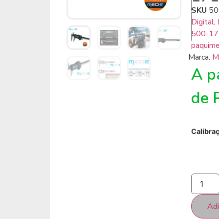
SKU
50
Digital
,
500-17
paquimet
Marca:
M
A pa
de
Calibra
Adi