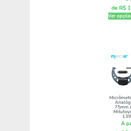
de
R$
1
Ver opçõe
Micrômetr
Analóg
75mm (
Mitutoy
139
A pa