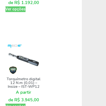
de
R$
1.192,00
Ver opções
Torquímetro digital
12 N.m (0,01) –
Insize – IST-WP12
A partir
de
R$
3.945,00