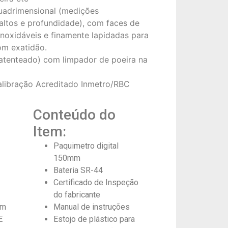
uadrimensional (medições
saltos e profundidade), com faces de
noxidáveis e finamente lapidadas para
om exatidão.
tenteado) com limpador de poeira na
alibração Acreditado Inmetro/RBC
Conteúdo do
Item:
Paquimetro digital
150mm
Bateria SR-44
Certificado de Inspeção
do fabricante
mm
Manual de instruções
E
Estojo de plástico para