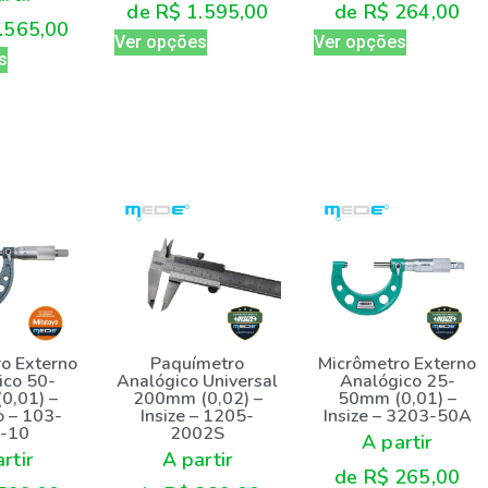
de
R$
1.595,00
de
R$
264,00
.565,00
Ver opções
Ver opções
s
o Externo
Paquímetro
Micrômetro Externo
ico 50-
Analógico Universal
Analógico 25-
0,01) –
200mm (0,02) –
50mm (0,01) –
o – 103-
Insize – 1205-
Insize – 3203-50A
-10
2002S
A partir
rtir
A partir
de
R$
265,00