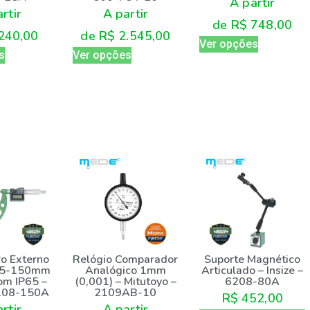
A partir
rtir
A partir
de
R$
748,00
240,00
de
R$
2.545,00
Ver opções
s
Ver opções
Relógio Comparador
o Externo
Suporte Magnético
Analógico 1mm
125-150mm
Articulado – Insize –
(0,001) – Mitutoyo –
om IP65 –
6208-80A
2109AB-10
3108-150A
R$
452,00
A partir
rtir