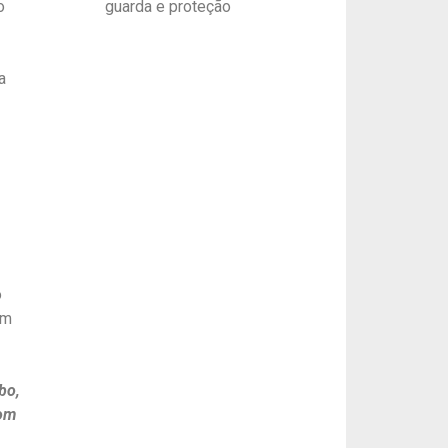
o
guarda e proteção
a
o
em
bo,
com