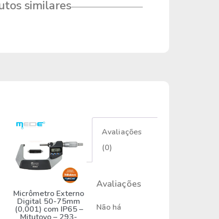
tos similares
Avaliações
(0)
Avaliações
Micrômetro Externo
Digital 50-75mm
Não há
(0,001) com IP65 –
Mitutoyo – 293-