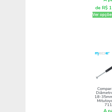
de
R$
1
Ver opçõe
Compar
Diâmetro
18-35mm 
Mitutoy
711
A pa