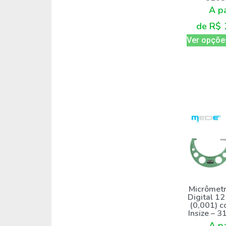
A pa
de
R$
Ver opçõe
Micrômetr
Digital 
(0,001) c
Insize – 
A pa