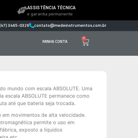
ASSISTÊNCIA TÉCNICA
e garantia permanente
(47) 3465-0326
contato@medeinstrumentos.com.br
0
MINHA CONTA
al do mundo com escala ABSOLUTE. Uma
 da escala ABSOLUTE permanece como
uta até que bateria seja trocada.
té em movimentos de alta velocidade.
etromagnética permite o uso em
ábrica, exposto a líquidos
eira etc