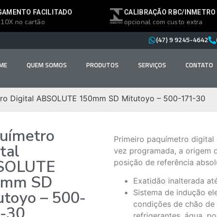
GAMENTO FACILITADO
CALIBRAÇÃO RBC/INMETRO
 10X no cartão
opcional com custo extra
(47) 9 9245-4642
ME
QUEM SOMOS
PRODUTOS
SERVIÇOS
CONTATO
ro Digital ABSOLUTE 150mm SD Mitutoyo – 500-171-30
uímetro
Primeiro paquímetro digit
tal
vez programada, a origem
SOLUTE
posição de referência absol
0mm SD
Exatidão inalterada a
utoyo – 500-
Sistema de indução el
condições de chão de f
-30
refrigerantes, água, po