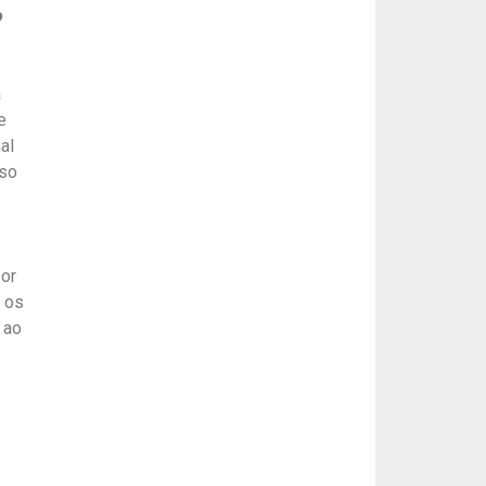
o
a
e
al
uso
sor
 os
 ao