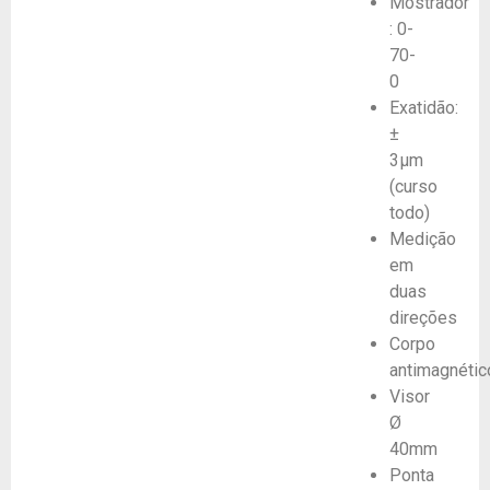
Mostrador
: 0-
70-
0
Exatidão:
±
3µm
(curso
todo)
Medição
em
duas
direções
Corpo
antimagnétic
Visor
Ø
40mm
Ponta