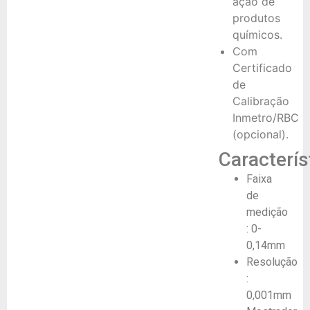
ação de
produtos
químicos.
Com
Certificado
de
Calibração
Inmetro/RBC
(opcional).
Caracterís
Faixa
de
medição
: 0-
0,14mm
Resolução
:
0,001mm