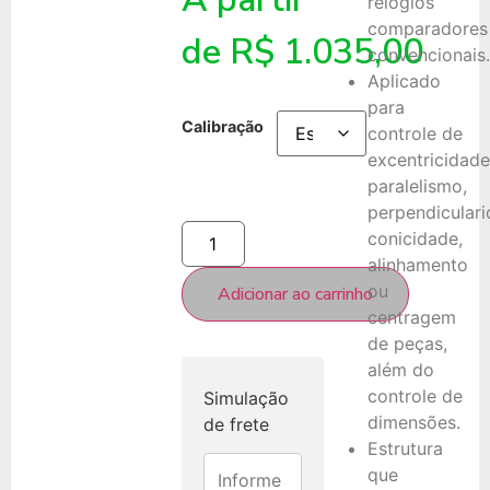
relógios
comparadores
de
R$
1.035,00
convencionais.
Aplicado
para
Calibração
controle de
excentricidade
paralelismo,
perpendiculari
conicidade,
alinhamento
ou
Adicionar ao carrinho
centragem
de peças,
além do
controle de
Simulação
dimensões.
de frete
Estrutura
que