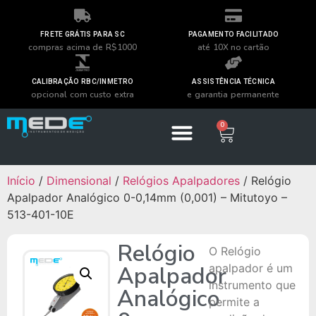
FRETE GRÁTIS PARA SC
PAGAMENTO FACILITADO
compras acima de R$1000
até 10X no cartão
CALIBRAÇÃO RBC/INMETRO
ASSISTÊNCIA TÉCNICA
opcional com custo extra
e garantia permanente
0
Início
/
Dimensional
/
Relógios Apalpadores
/ Relógio
Apalpador Analógico 0-0,14mm (0,001) – Mitutoyo –
513-401-10E
Relógio
O Relógio
Apalpador
apalpador é um
instrumento que
Analógico
permite a