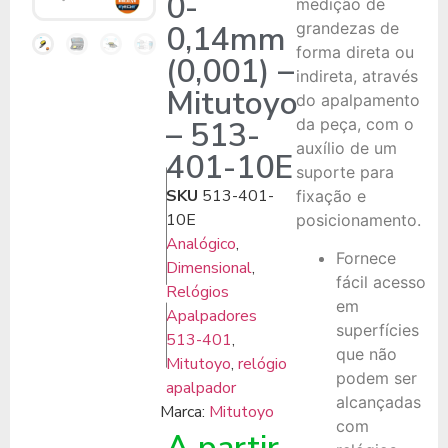
0-
medição de
0,14mm
grandezas de
forma direta ou
(0,001) –
indireta, através
Mitutoyo
do apalpamento
– 513-
da peça, com o
auxílio de um
401-10E
suporte para
SKU
513-401-
fixação e
10E
posicionamento.
Analógico
,
Fornece
Dimensional
,
fácil acesso
Relógios
em
Apalpadores
superfícies
513-401
,
que não
Mitutoyo
,
relógio
podem ser
apalpador
alcançadas
Marca:
Mitutoyo
com
A partir