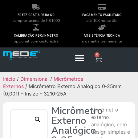
FRETE GRÁTIS PARA SC
PAGAMENTO FACILITADO
compras acima de R$1000
até 10X no cartão
CALIBRAÇÃO RBC/INMETRO
ASSISTÊNCIA TÉCNICA
opcional com custo extra
e garantia permanente
0
Início
/
Dimensional
/
Micrômetros
Externos
/ Micrômetro Externo Analógico 0-25mm
(0,001) – Insize – 3210-25A
Micrômetro
Micrômetro
Externo
externo
analógico, com
Analógico
design simples e