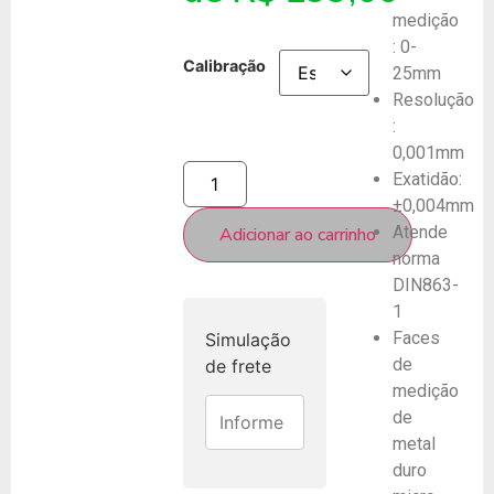
medição
: 0-
Calibração
25mm
Resolução
:
0,001mm
Exatidão:
±0,004mm
Atende
Adicionar ao carrinho
norma
DIN863-
1
Faces
Simulação
de
de frete
medição
de
metal
duro