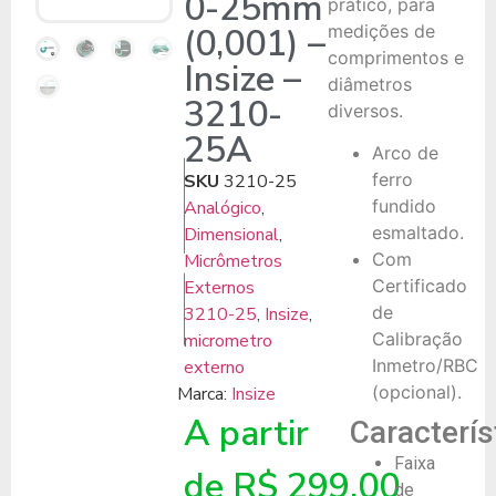
0-25mm
prático, para
(0,001) –
medições de
comprimentos e
Insize –
diâmetros
3210-
diversos.
25A
Arco de
ferro
SKU
3210-25
fundido
Analógico
,
esmaltado.
Dimensional
,
Com
Micrômetros
Certificado
Externos
de
3210-25
,
Insize
,
Calibração
micrometro
Inmetro/RBC
externo
(opcional).
Marca:
Insize
A partir
Caracterís
Faixa
de
R$
299,00
de