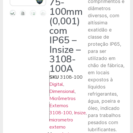
75-
comprimentos e
100mm
diâmetros
diversos, com
(0,001)
altíssima
com
exatidão e
IP65 –
classe de
proteção IP65,
Insize –
para ser
3108-
utilizado em
100A
chão de fábrica,
em locais
SKU
3108-100
expostos à
Digital
,
líquidos
Dimensional
,
refrigerantes,
Micrômetros
água, poeira e
Externos
óleo, indicado
3108-100
,
Insize
,
para trabalhos
micrometro
pesados com
externo
lubrificantes.