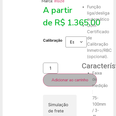
Marca:
Insize
Função
A partir
liga/desliga
automático
de
R$
1.365,00
Com
Certificado
de
Calibração
Calibração
Inmetro/RBC
(opcional).
Caracterís
Faixa
de
Adicionar ao carrinho
medição
:
75-
100mm
Simulação
/ 3-
de frete