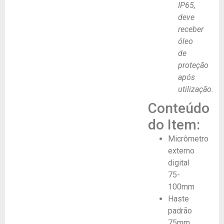
IP65,
deve
receber
óleo
de
proteção
após
utilização.
Conteúdo
do Item:
Micrômetro
externo
digital
75-
100mm
Haste
padrão
75mm