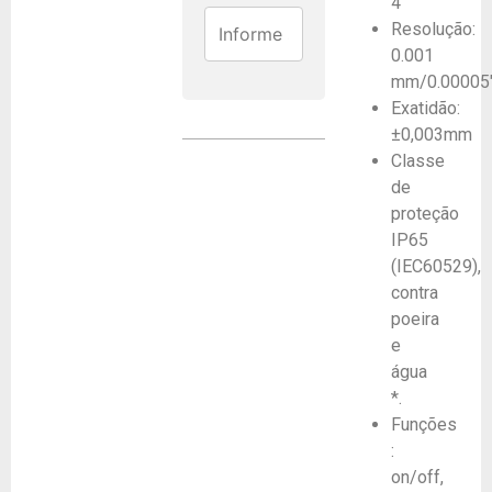
4″
Resolução:
0.001
mm/0.00005
Exatidão:
±0,003mm
Classe
de
proteção
IP65
(IEC60529),
contra
poeira
e
água
*.
Funções
:
on/off,