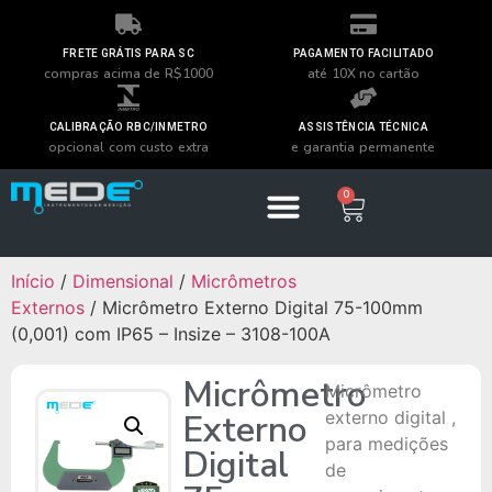
FRETE GRÁTIS PARA SC
PAGAMENTO FACILITADO
compras acima de R$1000
até 10X no cartão
CALIBRAÇÃO RBC/INMETRO
ASSISTÊNCIA TÉCNICA
opcional com custo extra
e garantia permanente
0
Início
/
Dimensional
/
Micrômetros
Externos
/ Micrômetro Externo Digital 75-100mm
(0,001) com IP65 – Insize – 3108-100A
Micrômetro
Micrômetro
Externo
externo digital ,
para medições
Digital
de