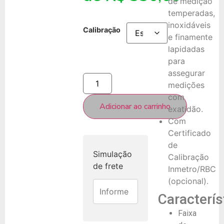
de medição
temperadas,
inoxidáveis
Calibração
e finamente
lapidadas
para
assegurar
medições
com
Adicionar ao carrinho
exatidão.
Com
Certificado
de
Simulação
Calibração
de frete
Inmetro/RBC
(opcional).
Caracterís
Faixa