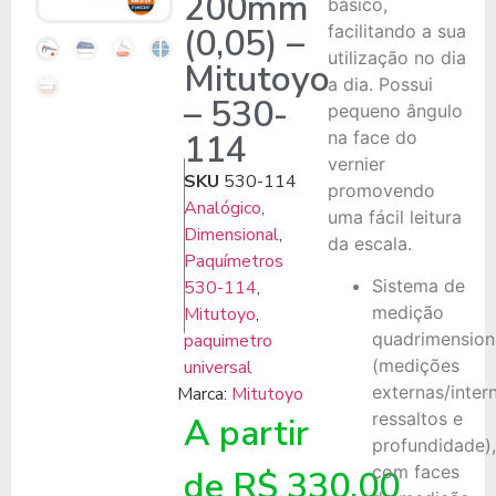
200mm
básico,
(0,05) –
facilitando a sua
utilização no dia
Mitutoyo
a dia. Possui
– 530-
pequeno ângulo
114
na face do
vernier
SKU
530-114
promovendo
Analógico
,
uma fácil leitura
Dimensional
,
da escala.
Paquímetros
Sistema de
530-114
,
medição
Mitutoyo
,
quadrimension
paquimetro
(medições
universal
externas/inter
Marca:
Mitutoyo
ressaltos e
A partir
profundidade),
com faces
de
R$
330,00