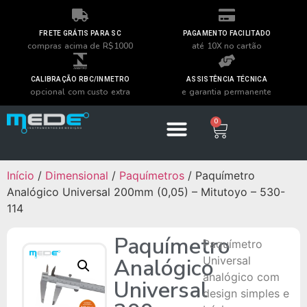
FRETE GRÁTIS PARA SC
PAGAMENTO FACILITADO
compras acima de R$1000
até 10X no cartão
CALIBRAÇÃO RBC/INMETRO
ASSISTÊNCIA TÉCNICA
opcional com custo extra
e garantia permanente
0
Início
/
Dimensional
/
Paquímetros
/ Paquímetro
Analógico Universal 200mm (0,05) – Mitutoyo – 530-
114
Paquímetro
Paquímetro
Analógico
Universal
analógico com
Universal
design simples e