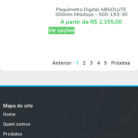
Paquímetro Digital ABSOLUTE
300mm Mitutoyo – 500-193-30
A partir de
R$
2.355,00
Ver opções
Anterior
1
2
3
4
5
Próxima
Mapa do site
Home
Quem somos
Produtos