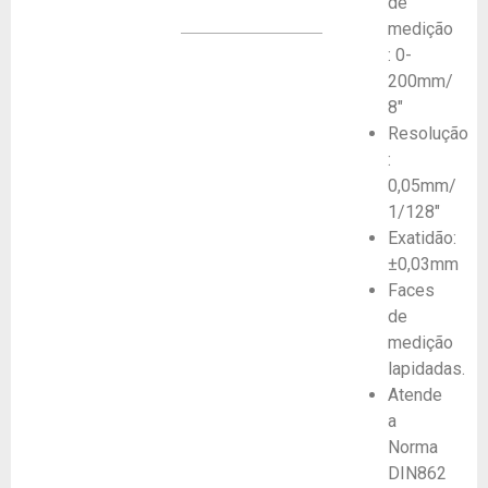
de
medição
: 0-
200mm/
8″
Resolução
:
0,05mm/
1/128″
Exatidão:
±0,03mm
Faces
de
medição
lapidadas.
Atende
a
Norma
DIN862