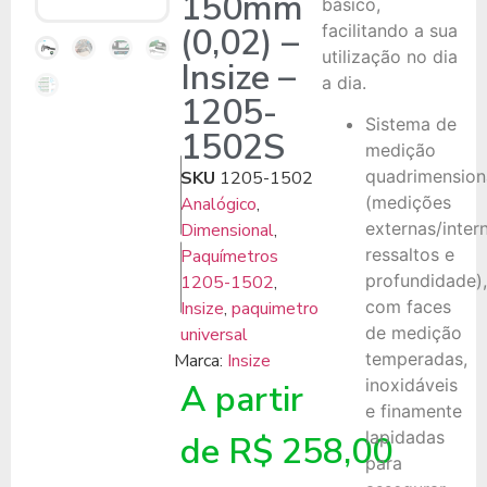
150mm
básico,
(0,02) –
facilitando a sua
utilização no dia
Insize –
a dia.
1205-
Sistema de
1502S
medição
quadrimension
SKU
1205-1502
(medições
Analógico
,
externas/inter
Dimensional
,
ressaltos e
Paquímetros
profundidade),
1205-1502
,
com faces
Insize
,
paquimetro
de medição
universal
temperadas,
Marca:
Insize
inoxidáveis
A partir
e finamente
lapidadas
de
R$
258,00
para