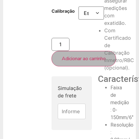
assegurar
medições
Calibração
com
exatidão.
Com
Certificado
de
Calibração
Adicionar ao carrinho
Inmetro/RBC
(opcional).
Caracterís
Faixa
Simulação
de
de frete
medição
: 0-
150mm/6″
Resolução
: