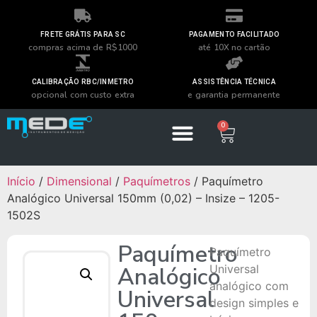
FRETE GRÁTIS PARA SC
PAGAMENTO FACILITADO
compras acima de R$1000
até 10X no cartão
CALIBRAÇÃO RBC/INMETRO
ASSISTÊNCIA TÉCNICA
opcional com custo extra
e garantia permanente
0
Início
/
Dimensional
/
Paquímetros
/ Paquímetro
Analógico Universal 150mm (0,02) – Insize – 1205-
1502S
Paquímetro
Paquímetro
Analógico
Universal
analógico com
Universal
design simples e