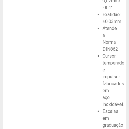
0,02mm/
.001″
Exatidão:
±0,03mm
Atende
a
Norma
DIN862
Cursor
temperado
e
impulsor
fabricados
em
aço
inoxidável.
Escalas
em
graduação