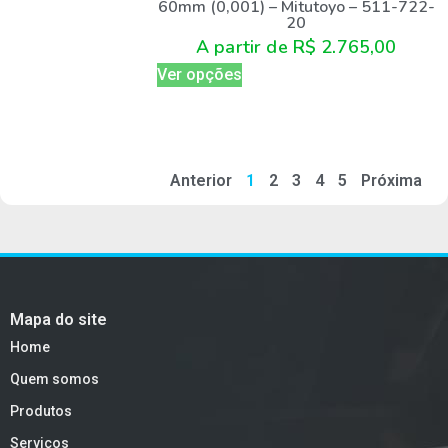
60mm (0,001) – Mitutoyo – 511-722-
20
A partir de
R$
2.765,00
Ver opções
Anterior
1
2
3
4
5
Próxima
Mapa do site
Home
Quem somos
Produtos
Serviços