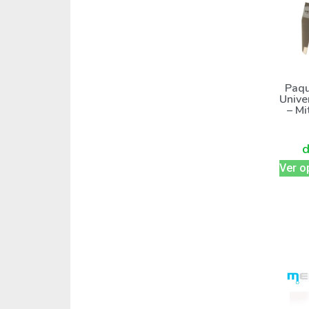
Paqu
Unive
– Mi
Ver o