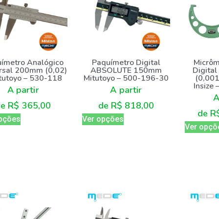
ímetro Analógico
Paquímetro Digital
Micrôm
rsal 200mm (0,02)
ABSOLUTE 150mm
Digita
tutoyo – 530-118
Mitutoyo – 500-196-30
(0,001
Insize
A partir
A partir
A
de
R$
365,00
de
R$
818,00
de
R
pções
Ver opções
Ver opçõ