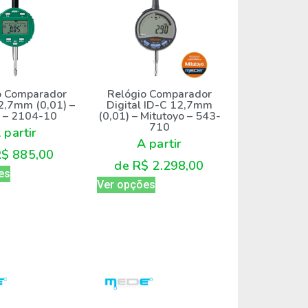
Relógio Comparador
o Comparador
Digital ID-C 12,7mm
12,7mm (0,01) –
(0,01) – Mitutoyo – 543-
e – 2104-10
710
 partir
A partir
R$
885,00
de
R$
2.298,00
es
Ver opções