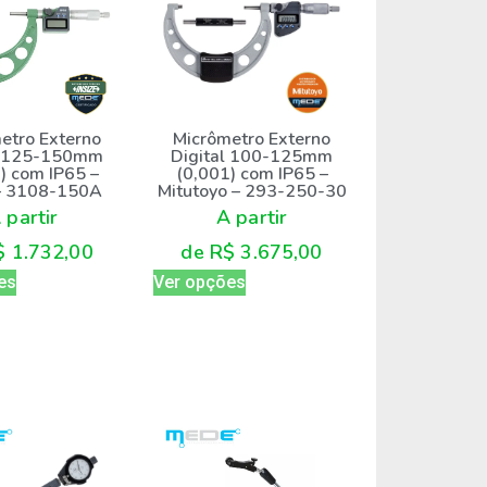
Micrômetro Externo
etro Externo
Digital 100-125mm
l 125-150mm
(0,001) com IP65 –
) com IP65 –
Mitutoyo – 293-250-30
 – 3108-150A
A partir
 partir
de
R$
3.675,00
$
1.732,00
Ver opções
es