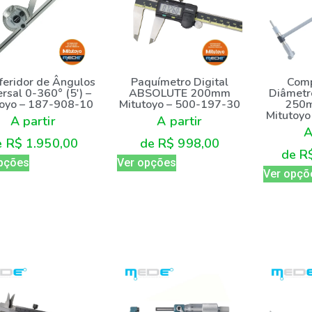
Paquímetro Digital
Comp
feridor de Ângulos
ABSOLUTE 200mm
Diâmetr
rsal 0-360° (5′) –
Mitutoyo – 500-197-30
250m
toyo – 187-908-10
Mitutoy
A partir
A partir
A
de
R$
998,00
e
R$
1.950,00
de
R
Ver opções
pções
Ver opçõ