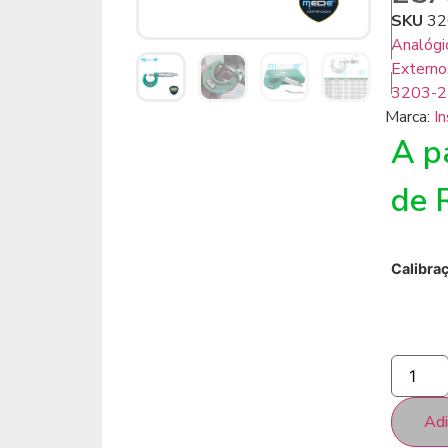
SKU
32
Analógi
Externo
3203-2
Marca:
In
A pa
de
Calibra
Adi