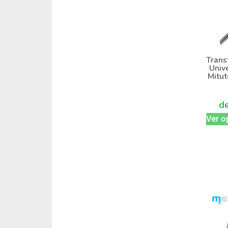
Trans
Unive
Mitu
d
Ver o