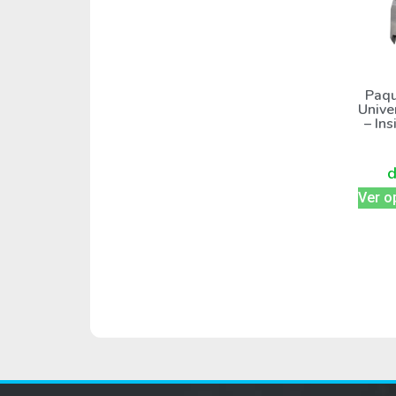
Paqu
Unive
– In
Ver o