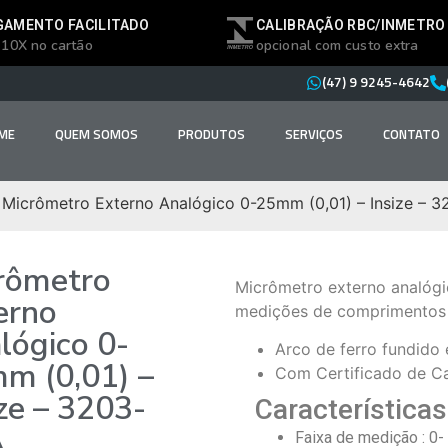
GAMENTO FACILITADO
CALIBRAÇÃO RBC/INMETRO
 10X no cartão
opcional com custo extra
(47) 9 9245-4642
ME
QUEM SOMOS
PRODUTOS
SERVIÇOS
CONTATO
 Micrômetro Externo Analógico 0-25mm (0,01) – Insize – 
rômetro
Micrômetro externo analógi
erno
medições de comprimentos 
lógico 0-
Arco de ferro fundido
m (0,01) –
Com Certificado de Ca
ize – 3203-
Características
A
Faixa de medição : 0-