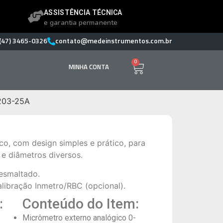
ASSISTÊNCIA TÉCNICA
e garantia permanente
(47) 3465-0326
contato@medeinstrumentos.com.br
0
MINHA CONTA
3203-25A
co, com design simples e prático, para
e diâmetros diversos.
 esmaltado.
libração Inmetro/RBC (opcional).
:
Conteúdo do Item:
Micrômetro externo analógico 0-