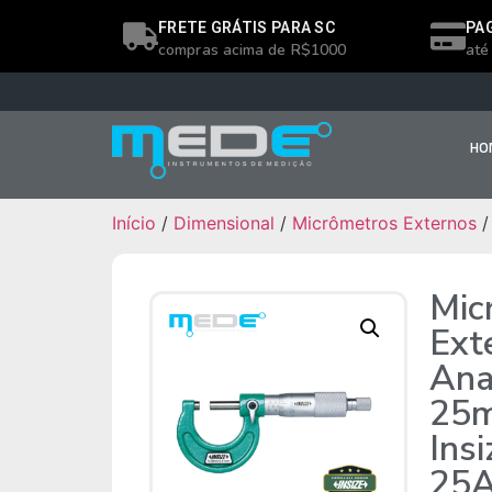
FRETE GRÁTIS PARA SC
PA
compras acima de R$1000
até
HO
Início
/
Dimensional
/
Micrômetros Externos
/
Mic
Ext
Ana
25m
Ins
25