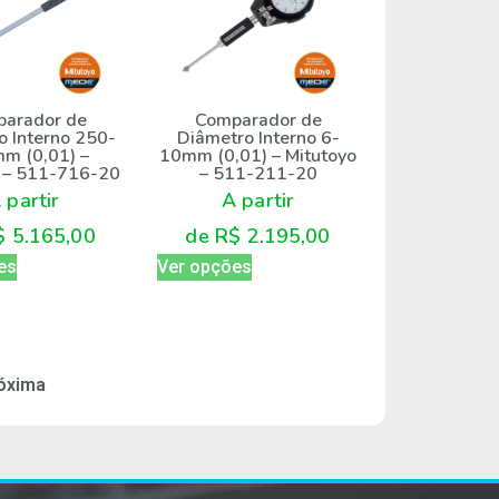
arador de
Comparador de
o Interno 250-
Diâmetro Interno 6-
m (0,01) –
10mm (0,01) – Mitutoyo
o – 511-716-20
– 511-211-20
 partir
A partir
$
5.165,00
de
R$
2.195,00
es
Ver opções
óxima