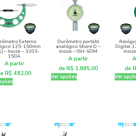
rômetro Externo
Durômetro portátil
Relógi
ógico 125-150mm
analógico Shore D –
Digital 
1) – Insize – 3203-
Insize – ISH-SDM
Insiz
150A
A partir
A
A partir
de
R$
1.885,00
de
de
R$
482,00
Ver opções
Ver opçõ
pções