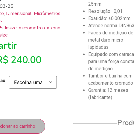
25mm
03-25
Resolução : 0,01
co
,
Dimensional
,
Micrômetros
Exatidão: ±0,002mm
s
Atende norma DIN86
5
,
Insize
,
micrometro externo
Faces de medição de
size
metal duro micro-
rtir
lapidadas
Equipado com catrac
R$
240,00
para uma força const
de medição
Tambor e bainha com
ção
acabamento cromado
Garantia: 12 meses
(fabricante)
Produ
cionar ao carrinho