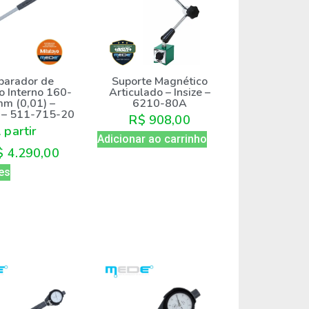
arador de
Suporte Magnético
o Interno 160-
Articulado – Insize –
m (0,01) –
6210-80A
o – 511-715-20
R$
908,00
 partir
Adicionar ao carrinho
$
4.290,00
es