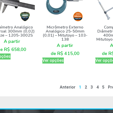
ímetro Analógico
Micrômetro Externo
Comp
rsal 300mm (0,02)
Analógico 25-50mm
Diâmetr
size – 1205-3002S
(0,01) – Mitutoyo – 103-
400m
138
Mitutoy
A partir
A partir
A
de
R$
658,00
de
R$
415,00
de
R
pções
Ver opções
Ver opçõ
Anterior
1
2
3
4
5
Pr