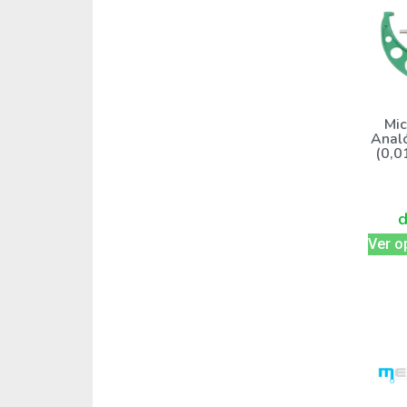
Mic
Anal
(0,0
Ver o