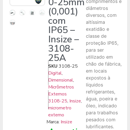
0-25mm
comprimentos e
(0,001)
diâmetros
diversos, com
com
altíssima
IP65 –
exatidão e
Insize –
classe de
proteção IP65,
3108-
para ser
25A
utilizado em
chão de fábrica,
SKU
3108-25
em locais
Digital
,
expostos à
Dimensional
,
líquidos
Micrômetros
refrigerantes,
Externos
água, poeira e
3108-25
,
Insize
,
óleo, indicado
micrometro
para trabalhos
externo
pesados com
Marca:
Insize
lubrificantes.