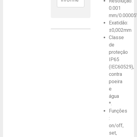
Resolução:
0.001
mm/0.00005
Exatidão:
±0,002mm
Classe
de
proteção
IP65
(IEC60529),
contra
poeira
e
água
*.
Funções
:
on/off,
set,