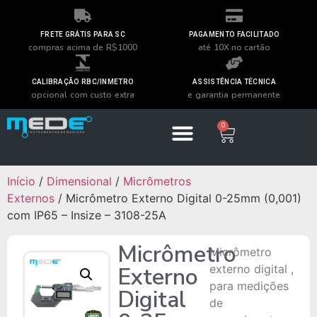
FRETE GRÁTIS PARA SC
PAGAMENTO FACILITADO
compras acima de R$1000
até 10X no cartão
CALIBRAÇÃO RBC/INMETRO
ASSISTÊNCIA TÉCNICA
opcional com custo extra
e garantia permanente
0
Início
/
Dimensional
/
Micrômetros
Externos
/ Micrômetro Externo Digital 0-25mm (0,001)
com IP65 – Insize – 3108-25A
Micrômetro
Micrômetro
Externo
externo digital ,
para medições
Digital
de