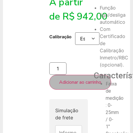
A partir
Função
de
R$
942,00
liga/desliga
automático
Com
Certificado
Calibração
de
Calibração
Inmetro/RBC
(opcional).
Caracterís
Adicionar ao carrinho
Faixa
de
medição
: 0-
Simulação
25mm
de frete
/ 0-
1″