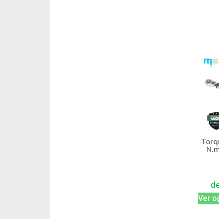
Torq
N.m
d
Ver o