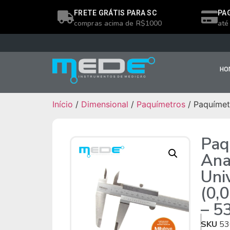
FRETE GRÁTIS PARA SC
PA
compras acima de R$1000
até
HO
Início
/
Dimensional
/
Paquímetros
/ Paquímet
Paq
Ana
Uni
(0,
– 5
SKU
53