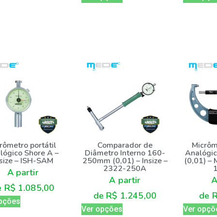
rômetro portátil
Micrôm
Comparador de
lógico Shore A –
Analógi
Diâmetro Interno 160-
nsize – ISH-SAM
(0,01) – 
250mm (0,01) – Insize –
2322-250A
A partir
A
A partir
e
R$
1.085,00
de
de
R$
1.245,00
pções
Ver opçõ
Ver opções