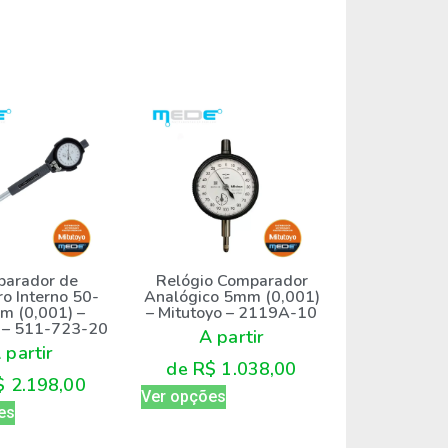
arador de
Relógio Comparador
o Interno 50-
Analógico 5mm (0,001)
 (0,001) –
– Mitutoyo – 2119A-10
o – 511-723-20
A partir
 partir
de
R$
1.038,00
$
2.198,00
Ver opções
es