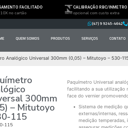
GAMENTO FACILITADO
CALIBRAÇÃO RBC/INMETRO
 10X no cartão
opcional com custo extra
(47) 9 9245-4642
ME
QUEM SOMOS
PRODUTOS
SERVIÇOS
CONTATO
ro Analógico Universal 300mm (0,05) – Mitutoyo – 530-11
uímetro
Paquímetro Universal analó
lógico
facilitando a sua utilização
versal 300mm
face do vernier promovendo 
05) – Mitutoyo
Sistema de medição q
30-115
externas/internas, res
medição temperadas, i
0-115
assegurar medições c