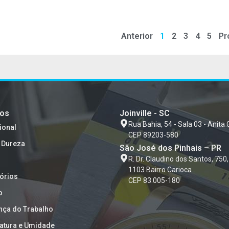
Anterior
1
2
3
4
5
Pr
tos
Joinville - SC
Rua Bahia, 54 - Sala 03 - Anita 
ional
CEP 89203-580
 Dureza
São José dos Pinhais – PR
R. Dr. Claudino dos Santos, 750,
1103 Bairro Carioca
órios
CEP 83.005-180
o
nça do Trabalho
atura e Umidade