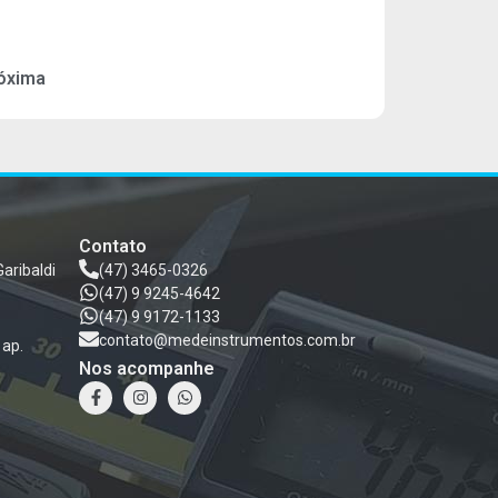
óxima
Contato
Garibaldi
(47) 3465-0326
(47) 9 9245-4642
(47) 9 9172-1133
contato@medeinstrumentos.com.br
 ap.
Nos acompanhe