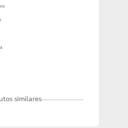
bre
e
 a
tos similares