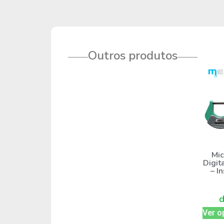
Outros produtos
Mic
Digit
– I
Ver o