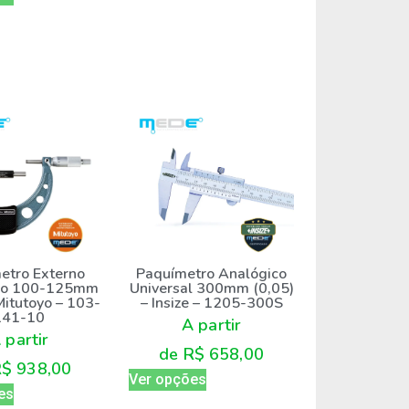
etro Externo
Paquímetro Analógico
co 100-125mm
Universal 300mm (0,05)
Mitutoyo – 103-
– Insize – 1205-300S
141-10
A partir
 partir
de
R$
658,00
R$
938,00
Ver opções
es