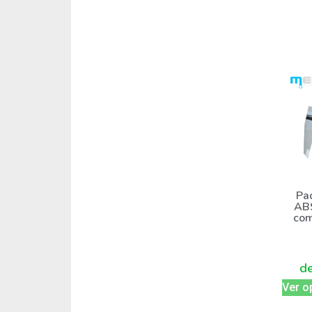
Pa
AB
com
d
Ver o