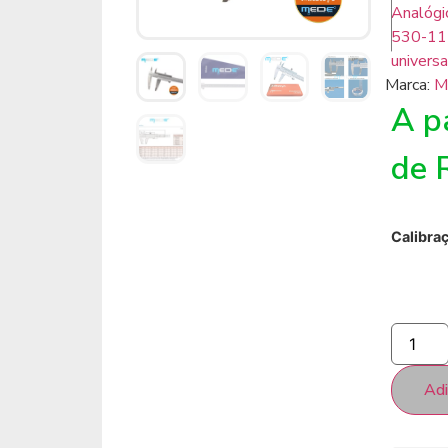
Analógi
530-11
universa
Marca:
M
A pa
de
Calibra
Adi