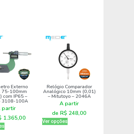
Relógio Comparador
etro Externo
Analógico 10mm (0,01)
al 75-100mm
– Mitutoyo – 2046A
) com IP65 –
 – 3108-100A
A partir
 partir
de
R$
248,00
$
1.365,00
Ver opções
es