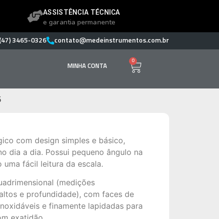
ASSISTÊNCIA TÉCNICA
e garantia permanente
(47) 3465-0326
contato@medeinstrumentos.com.br
0
MINHA CONTA
5
gico com design simples e básico,
 no dia a dia. Possui pequeno ângulo na
uma fácil leitura da escala.
uadrimensional (medições
saltos e profundidade), com faces de
noxidáveis e finamente lapidadas para
om exatidão.