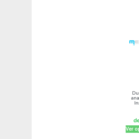
Du
ana
I
d
Ver o