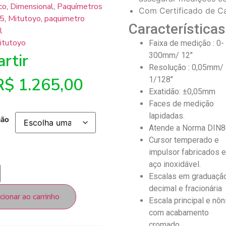
co
,
Dimensional
,
Paquímetros
Com Certificado de Ca
5
,
Mitutoyo
,
paquimetro
Características
l
itutoyo
Faixa de medição : 0-
rtir
300mm/ 12″
Resolução : 0,05mm/
R$
1.265,00
1/128″
Exatidão: ±0,05mm
Faces de medição
lapidadas.
ção
Atende a Norma DIN
Cursor temperado e
impulsor fabricados 
aço inoxidável.
Escalas em graduaçã
decimal e fracionária
cionar ao carrinho
Escala principal e nôn
com acabamento
cromado.