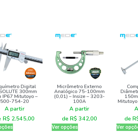
químetro Digital
Micrômetro Externo
Comp
SOLUTE 300mm
Analógico 75-100mm
Diâmetr
 IP67 Mitutoyo –
(0,01) – Insize – 3203-
150mm
500-754-20
100A
Mitutoy
A partir
A partir
A
e
R$
2.545,00
de
R$
342,00
de
R
pções
Ver opções
Ver opçõ