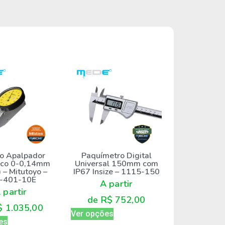
io Apalpador
Paquímetro Digital
ico 0-0,14mm
Universal 150mm com
 – Mitutoyo –
IP67 Insize – 1115-150
-401-10E
A partir
 partir
de
R$
752,00
$
1.035,00
Ver opções
es