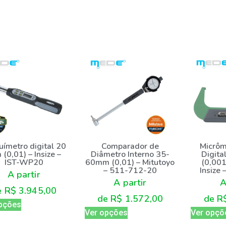
uímetro digital 20
Comparador de
Micrôm
 (0,01) – Insize –
Diâmetro Interno 35-
Digit
IST-WP20
60mm (0,01) – Mitutoyo
(0,001
– 511-712-20
Insize
A partir
A partir
A
e
R$
3.945,00
de
R$
1.572,00
de
R
pções
Ver opções
Ver opçõ