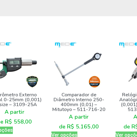
Comparador de
Relóg
rômetro Externo
Diâmetro Interno 250-
Analóg
al 0-25mm (0,001)
400mm (0,01) –
(0,001)
nsize – 3109-25A
Mitutoyo – 511-716-20
513
A partir
A partir
A
de
R$
558,00
de
R$
5.165,00
de
R
pções
Ver opções
Ver opçõ