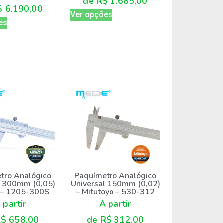
de
R$
1.685,00
$
6.190,00
Ver opções
es
tro Analógico
Paquímetro Analógico
l 300mm (0,05)
Universal 150mm (0,02)
e – 1205-300S
– Mitutoyo – 530-312
 partir
A partir
R$
658,00
de
R$
312,00