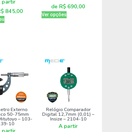
 partir
de
R$
690,00
R$
845,00
Ver opções
es
etro Externo
Relógio Comparador
ico 50-75mm
Digital 12,7mm (0,01) –
Mitutoyo – 103-
Insize – 2104-10
139-10
A partir
 partir