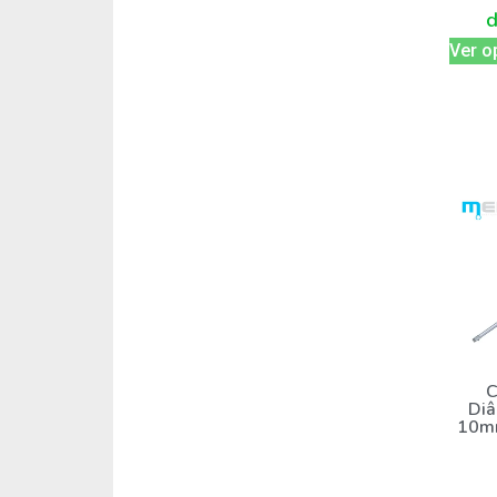
Ver o
C
Diâ
10mm