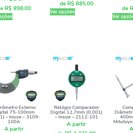
de
R$
885,00
de
R$
898,00
de
Ver opções
pções
Ver opçõ
Comp
rômetro Externo
Relógio Comparador
Diâmetr
gital 75-100mm
Digital 12,7mm (0,001)
400mm
1) – Insize – 3109-
– Insize – 2112-101
Mitutoy
100A
A partir
A
A partir