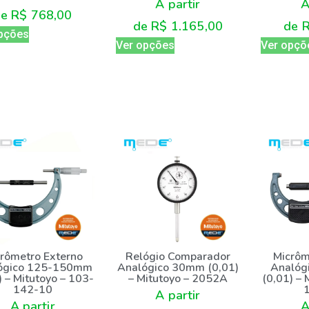
A partir
A
de
R$
768,00
de
R$
1.165,00
de
pções
Ver opções
Ver opçõ
rômetro Externo
Relógio Comparador
Micrôm
ógico 125-150mm
Analógico 30mm (0,01)
Analóg
) – Mitutoyo – 103-
– Mitutoyo – 2052A
(0,01) – 
142-10
A partir
A partir
A