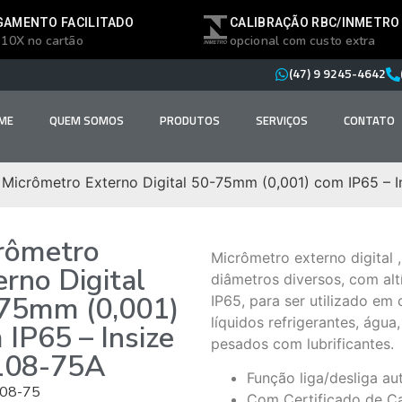
GAMENTO FACILITADO
CALIBRAÇÃO RBC/INMETRO
 10X no cartão
opcional com custo extra
(47) 9 9245-4642
ME
QUEM SOMOS
PRODUTOS
SERVIÇOS
CONTATO
 Micrômetro Externo Digital 50-75mm (0,001) com IP65 – I
rômetro
Micrômetro externo digital
erno Digital
diâmetros diversos, com alt
75mm (0,001)
IP65, para ser utilizado em
líquidos refrigerantes, água
 IP65 – Insize
pesados com lubrificantes.
108-75A
Função liga/desliga a
08-75
Com Certificado de Ca