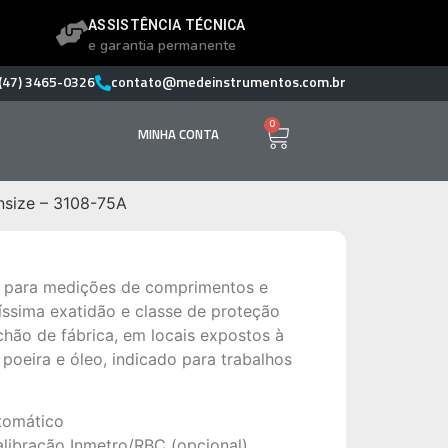
ASSISTÊNCIA TÉCNICA
e garantia permanente
(47) 3465-0326
contato@medeinstrumentos.com.br
0
MINHA CONTA
nsize – 3108-75A
 , para medições de comprimentos e
íssima exatidão e classe de proteção
 chão de fábrica, em locais expostos à
, poeira e óleo, indicado para trabalhos
utomático
libração Inmetro/RBC (opcional).