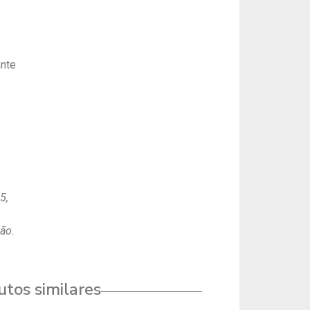
a
ante
5,
ção.
tos similares