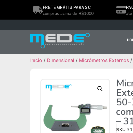
FRETE GRÁTIS PARA SC
PA
compras acima de R$1000
até
HO
Início
/
Dimensional
/
Micrômetros Externos
/
Mic
Ext
50-
com
– 3
SKU
31