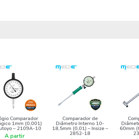
ógio Comparador
Comparador de
Comp
ógico 1mm (0,001)
Diâmetro Interno 10-
Diâmetr
tutoyo – 2109A-10
18,5mm (0,01) – Insize –
60mm (0,
2852-18
2
A partir