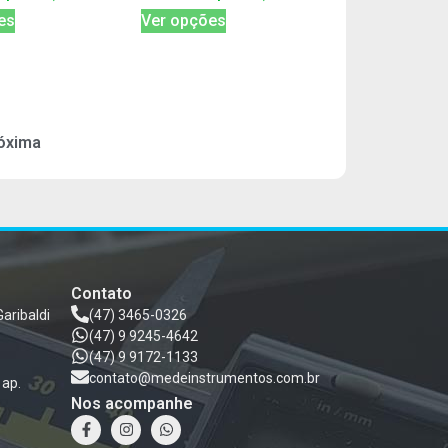
es
Ver opções
óxima
Contato
Garibaldi
(47) 3465-0326
(47) 9 9245-4642
(47) 9 9172-1133
contato@medeinstrumentos.com.br
 ap.
Nos acompanhe