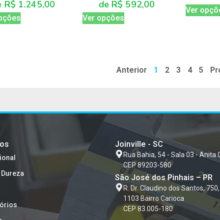
de
R$
592,00
e
R$
1.245,00
Ver opçõ
Ver opções
pções
Anterior
1
2
3
4
5
Pr
tos
Joinville - SC
Rua Bahia, 54 - Sala 03 - Anita 
ional
CEP 89203-580
 Dureza
São José dos Pinhais – PR
R. Dr. Claudino dos Santos, 750,
1103 Bairro Carioca
órios
CEP 83.005-180