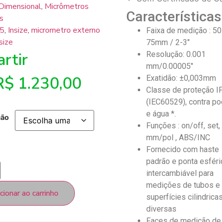
Dimensional
,
Micrômetros
Características
s
5
,
Insize
,
micrometro externo
Faixa de medição : 50
size
75mm / 2-3″
rtir
Resolução: 0.001
mm/0.00005″
R$
1.230,00
Exatidão: ±0,003mm
Classe de proteção I
(IEC60529), contra po
e água *.
ção
Funções : on/off, set,
mm/pol , ABS/INC
Fornecido com haste
padrão e ponta esféri
intercambiável para
medições de tubos e
cionar ao carrinho
superfícies cilindrica
diversas
Faces de medição de