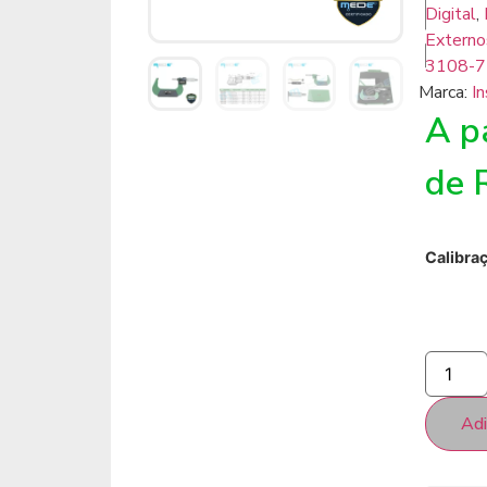
Digital
,
Externo
3108-7
Marca:
In
A pa
de
Calibra
Adi