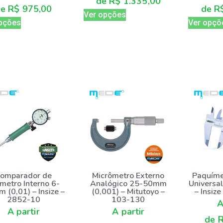
de
R$
1.335,00
de
R
de
R$
975,00
Ver opções
Ver opçõ
pções
Micrômetro Externo
Paquíme
omparador de
Analógico 25-50mm
Universa
metro Interno 6-
(0,001) – Mitutoyo –
– Insiz
 (0,01) – Insize –
103-130
2852-10
A
A partir
A partir
de