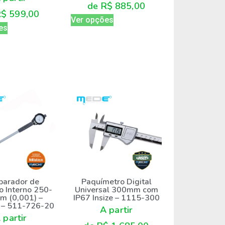
de
R$
885,00
R$
599,00
Ver opções
es
arador de
Paquímetro Digital
o Interno 250-
Universal 300mm com
 (0,001) –
IP67 Insize – 1115-300
o – 511-726-20
A partir
 partir