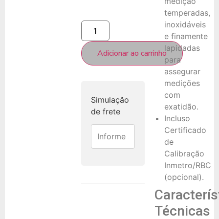
medição
temperadas,
inoxidáveis
e finamente
lapidadas
Adicionar ao carrinho
para
assegurar
medições
com
Simulação
exatidão.
de frete
Incluso
Certificado
de
Calibração
Inmetro/RBC
(opcional).
Caracterís
Técnicas