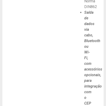
Norma
DIN862
Saída
de
dados
via
cabo,
Bluetooth
ou
Wi-
Fi,
com
acessórios
opcionais,
para
integração
com
o
CEP