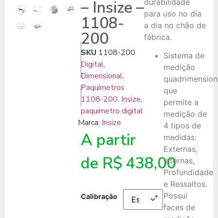
– Insize –
durabilidade
para uso no dia
1108-
a dia no chão de
200
fábrica.
SKU
1108-200
Sistema de
Digital
,
medição
Dimensional
,
quadrimension
Paquímetros
que
1108-200
,
Insize
,
permite a
paquimetro digital
medição de
Marca:
Insize
4 tipos de
A partir
medidas:
Externas,
de
R$
438,00
Internas,
Profundidade
e Ressaltos.
Possui
Calibração
faces de