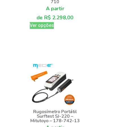
710
A partir
de
R$
2.298,00
Ver opções
Rugosímetro Portátil
Surftest SJ-220 –
Mitutoyo – 178-742-13