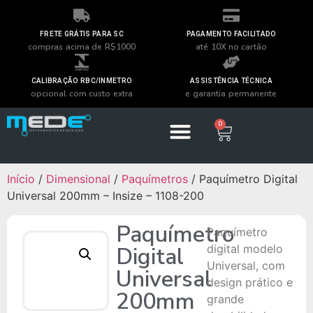
FRETE GRÁTIS PARA SC
PAGAMENTO FACILITADO
compras acima de R$1000
até 10X no cartão
CALIBRAÇÃO RBC/INMETRO
ASSISTÊNCIA TÉCNICA
opcional com custo extra
e garantia permanente
0
Início
/
Dimensional
/
Paquímetros
/ Paquímetro Digital
Universal 200mm – Insize – 1108-200
Paquímetro
Paquímetro
Digital
digital modelo
Universal, com
Universal
design prático e
200mm
grande