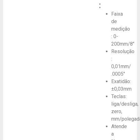
:
Faixa
de
medição
: 0-
200mm/8″
Resolução
:
0,01mm/
.0005″
Exatidão:
±0,03mm
Teclas:
liga/desliga,
zero,
mm/polegad
Atende
a