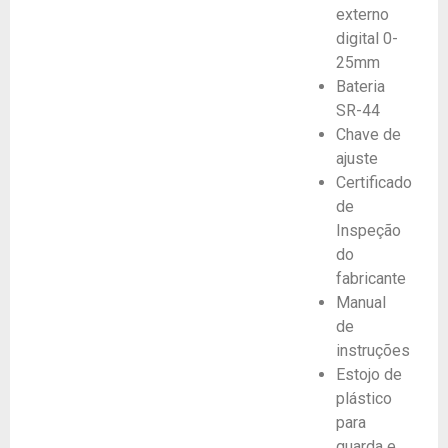
externo
digital 0-
25mm
Bateria
SR-44
Chave de
ajuste
Certificado
de
Inspeção
do
fabricante
Manual
de
instruções
Estojo de
plástico
para
guarda e