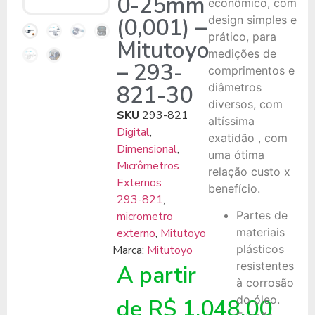
0-25mm
econômico, com
(0,001) –
design simples e
prático, para
Mitutoyo
medições de
– 293-
comprimentos e
821-30
diâmetros
diversos, com
SKU
293-821
altíssima
Digital
,
exatidão , com
Dimensional
,
uma ótima
Micrômetros
relação custo x
Externos
benefício.
293-821
,
Partes de
micrometro
materiais
externo
,
Mitutoyo
plásticos
Marca:
Mitutoyo
resistentes
A partir
à corrosão
do óleo.
de
R$
1.048,00