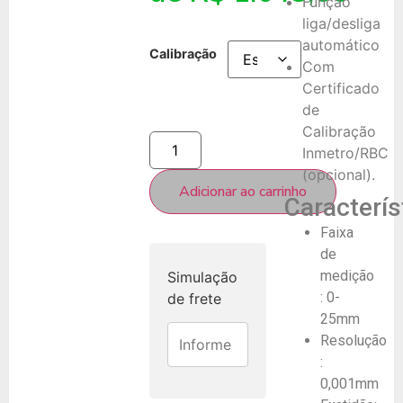
Função
liga/desliga
automático
Calibração
Com
Certificado
de
Calibração
Inmetro/RBC
(opcional).
Adicionar ao carrinho
Caracterís
Faixa
de
medição
Simulação
: 0-
de frete
25mm
Resolução
:
0,001mm