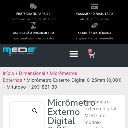
FRETE GRÁTIS PARA SC
PAGAMENTO FACILITADO
compras acima de R$1000
até 10X no cartão
CALIBRAÇÃO RBC/INMETRO
ASSISTÊNCIA TÉCNICA
opcional com custo extra
e garantia permanente
0
Início
/
Dimensional
/
Micrômetros
Externos
/ Micrômetro Externo Digital 0-25mm (0,001)
– Mitutoyo – 293-821-30
Micrômetro
Micrômetro
Externo
externo digital
MDC-Lite,
Digital
modelo