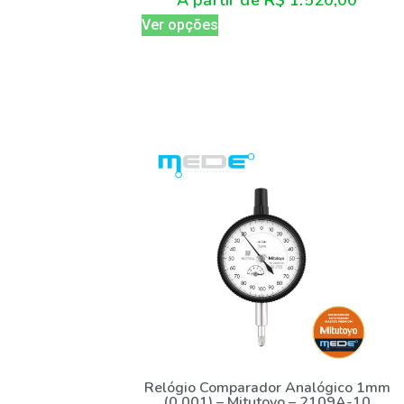
A partir de
R$
1.520,00
Ver opções
Relógio Comparador Analógico 1mm
(0,001) – Mitutoyo – 2109A-10